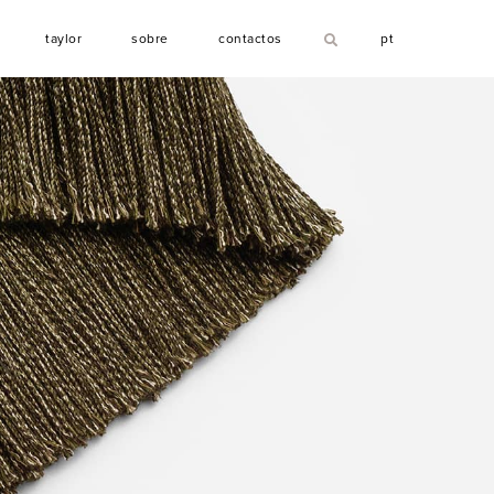
T
S
C
taylor
sobre
contactos
pt