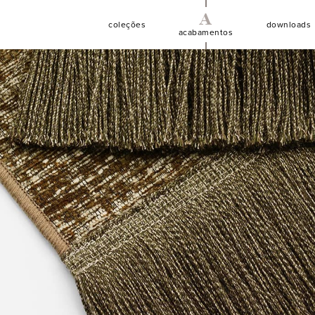
A
C
D
coleções
downloads
acabamentos