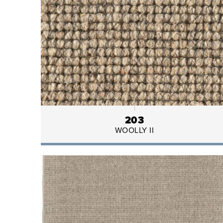
203
WOOLLY II