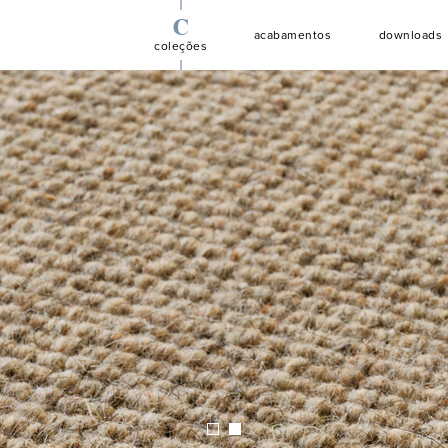
C
A
D
acabamentos
downloads
coleções