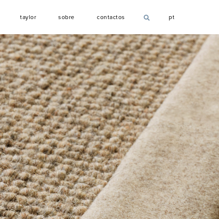
T
S
C
taylor
sobre
contactos
pt