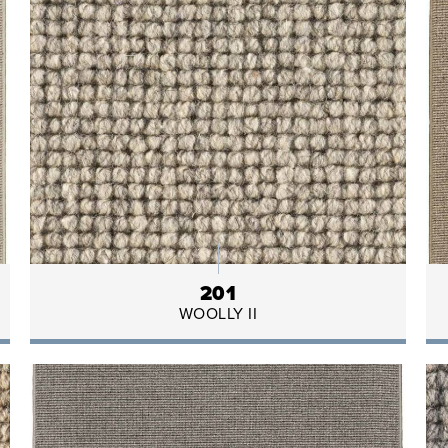
201
WOOLLY II