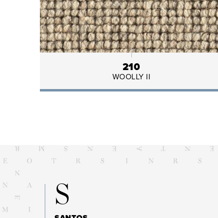
210
WOOLLY II
S