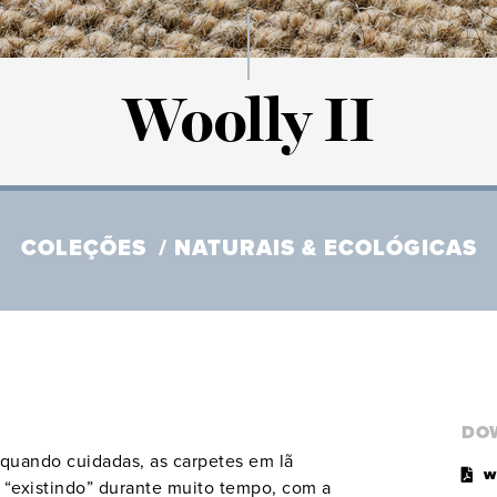
Woolly II
COLEÇÕES
NATURAIS & ECOLÓGICAS
DO
 quando cuidadas, as carpetes em lã
w
o “existindo” durante muito tempo, com a