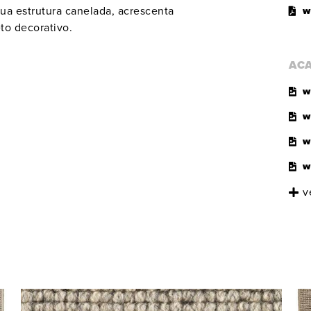
sua estrutura canelada, acrescenta
w
to decorativo.
AC
w
w
w
w
v