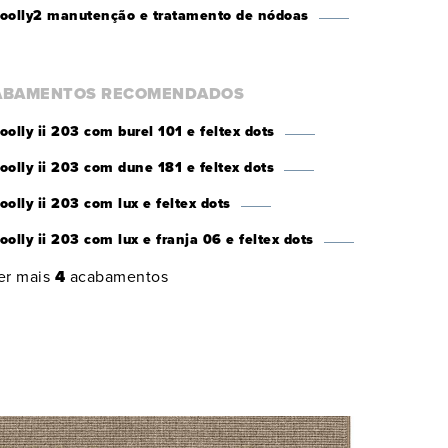
oolly2 manutenção e tratamento de nódoas
ABAMENTOS RECOMENDADOS
oolly ii 203 com burel 101 e feltex dots
oolly ii 203 com dune 181 e feltex dots
oolly ii 203 com lux e feltex dots
oolly ii 203 com lux e franja 06 e feltex dots
er mais
4
acabamentos