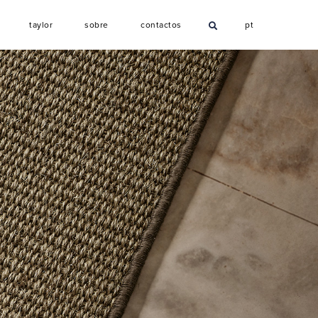
T
S
C
taylor
sobre
contactos
pt