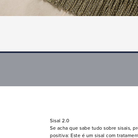
Made
Rugs
Sisal 2.0
Se acha que sabe tudo sobre sisais, p
positiva: Este é um sisal com tratame