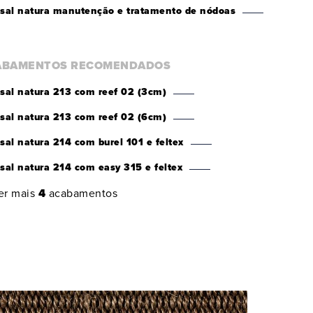
isal natura manutenção e tratamento de nódoas
ABAMENTOS RECOMENDADOS
isal natura 213 com reef 02 (3cm)
isal natura 213 com reef 02 (6cm)
isal natura 214 com burel 101 e feltex
isal natura 214 com easy 315 e feltex
er mais
4
acabamentos