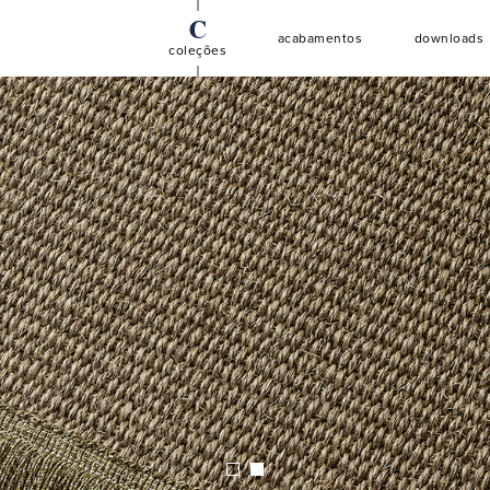
C
A
D
acabamentos
downloads
coleções