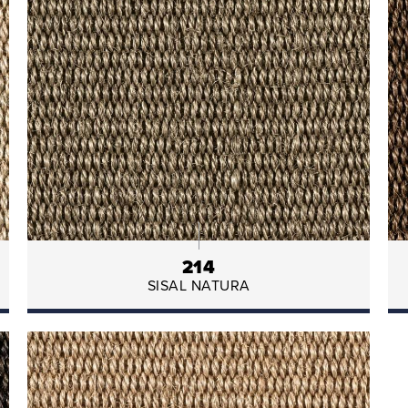
214
SISAL NATURA