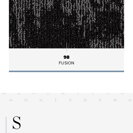
98
FUSION
S