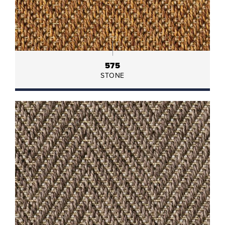
575
STONE