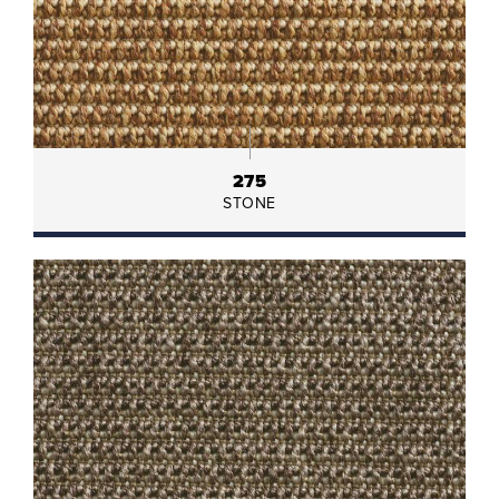
275
STONE