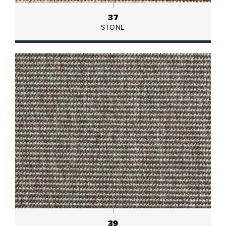
37
STONE
39