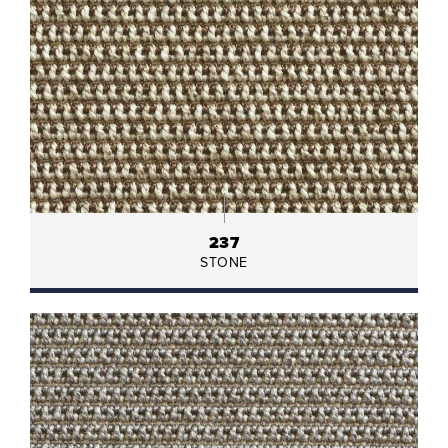
237
STONE