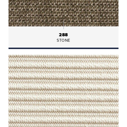
288
STONE