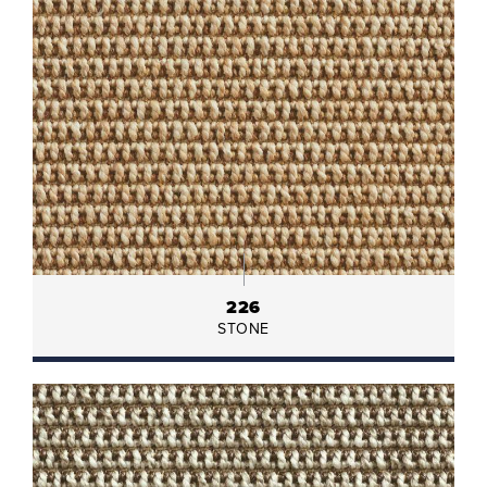
226
STONE