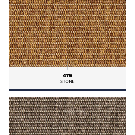
475
STONE