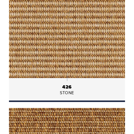
426
STONE