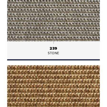
239
STONE