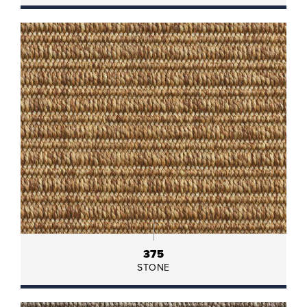
375
STONE