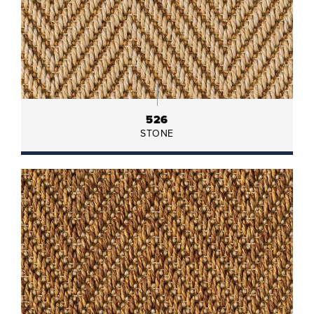
526
STONE