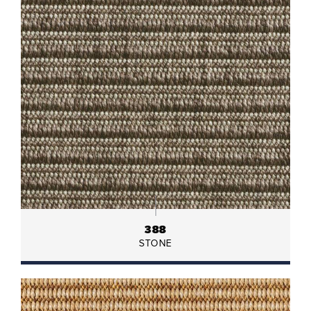
388
STONE