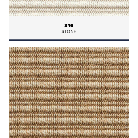
316
STONE