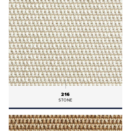
216
STONE