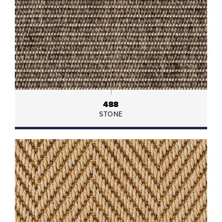
488
STONE