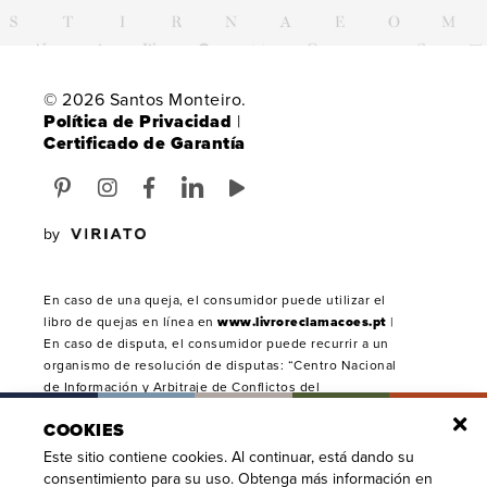
© 2026 Santos Monteiro.
Política de Privacidad
|
Certificado de Garantía
by
En caso de una queja, el consumidor puede utilizar el
libro de quejas en línea en
www.livroreclamacoes.pt
|
En caso de disputa, el consumidor puede recurrir a un
organismo de resolución de disputas: “Centro Nacional
de Información y Arbitraje de Conflictos del
Consumidor”, Rua D. Afonso Henriques - nº 1 4700-030
COOKIES
Braga. Tel:
253 619 107
(Llamada a la red fija
portuguesa), correo electrónico:
geral@cniacc.pt
, web:
Este sitio contiene cookies. Al continuar, está dando su
cniacc.pt
consentimiento para su uso. Obtenga más información en